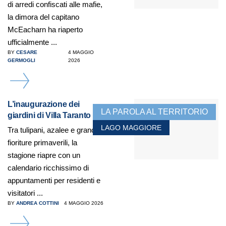
di arredi confiscati alle mafie,
la dimora del capitano
McEacharn ha riaperto
ufficialmente ...
BY
CESARE
4 MAGGIO
GERMOGLI
2026
DETAILS
L’inaugurazione dei
LA PAROLA AL TERRITORIO
giardini di Villa Taranto
LAGO MAGGIORE
Tra tulipani, azalee e grandi
fioriture primaverili, la
stagione riapre con un
calendario ricchissimo di
appuntamenti per residenti e
visitatori ...
BY
ANDREA COTTINI
4 MAGGIO 2026
DETAILS