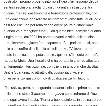
costruito il proprio progetto intorno all’idea che nessuno debba
sentirsi escluso a tavola. Quasi cinquant’anni trascorsi tra
cucine, mense, gastronomie e formazione professionale, con
una convinzione consolidata nel tempo: “Siamo tutti uguali, ed è
assurdo che una persona debba avere paura di stare male
quando va a mangiare fuori”. Con questa idea, semplice quanto
lungimirante, dal 2021 ha portato avanti la sfida della cucina
completamente gluten free, capace però di parlare a tutti, non
solo a chi soffre di celiachia o intolleranze. “Volevo creare un
posto in cui nessuno potesse dire: qui non c’è niente per me”,
racconta Moia. Una filosofia che ha portato lo chef ad attestarsi
a riferimento internazionale, con clienti in arrivo anche da Stati
Uniti e Scandinavia, attratti dalla possibilità di vivere
un’esperienza gastronomica di qualità senza limitazioni.
L’inclusività, però, non riguarda soltanto il cibo. Il primo assunto
dello chef è stato Giacomo, un ragazzo con sindrome di Down
che oggi lavora in sala. “Per una buona sinfonia in cucina serve
un direttore d’orchestra che abbia un buon rapporto con i suoi