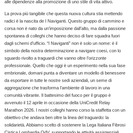
alle dipendenze alla promozione di uno stile di vita attivo.
La prova più tangibile che questa nuova cultura stia mettendo
radici è la nascita de I Naviganti. Questo gruppo di cammino e
corsa non è nato da un’imposizione dall’alto, ma dalla passione
spontanea di colleghi che hanno deciso di fare squadra fuori
dagli schemi d’ufficio. “I Naviganti” non è solo un nome: è il
simbolo della nostra determinazione a navigare coesi, con lo
sguardo rivolto a traguardi che vanno oltre l’orizzonte
professionale. Quello che oggi è un esperimento nella sua fase
embrionale, domani punta a diventare un modello di benessere
da esportare in tutte le nostre sedi aziendali, un seme di
aggregazione che trasforma l’ambiente di lavoro in una
comunità vibrante. Il battesimo del fuoco per il gruppo è
avvenuto il 12 aprile in occasione della UniCredit Relay
Marathon 2026. I nostri colleghi hanno corso la staffetta con un
obiettivo che andava ben oltre la linea del traguardo: la
solidarietà. Abbiamo scelto di sostenere la Lega Italiana Fibrosi
Cistica Lombardia OdV, supportando le attività assistenziali